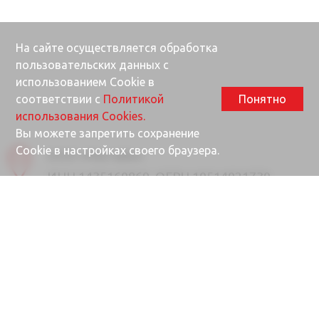
На сайте осуществляется обработка
пользовательских данных с
использованием Cookie в
соответствии с
Политикой
Понятно
использования Cookies.
Вы можете запретить сохранение
Cookie в настройках своего браузера.
ООО «Ректайм»
ИНН 1435160869, ОГРН 10514021730
677000, Республика Саха (Якутия), г.
Якутск, ул. Губина, 25/1
Почта
info@rektime.ru