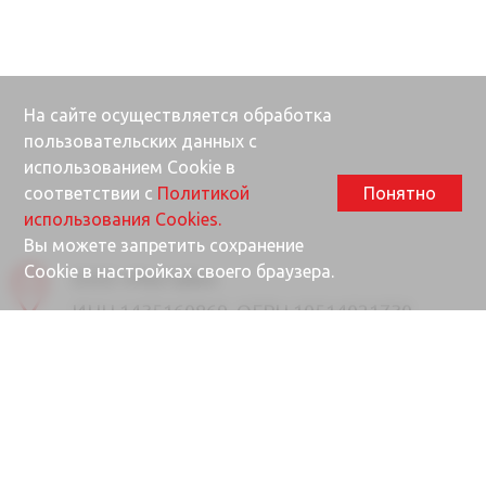
На сайте осуществляется обработка
пользовательских данных с
использованием Cookie в
соответствии с
Политикой
Понятно
использования Cookies.
Вы можете запретить сохранение
Cookie в настройках своего браузера.
ООО «Ректайм»
ИНН 1435160869, ОГРН 10514021730
677000, Республика Саха (Якутия), г.
Якутск, ул. Губина, 25/1
Почта