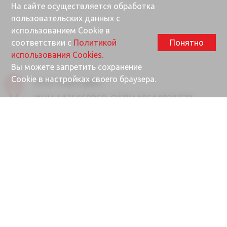
На сайте осуществляется обработка
пользовательских данных с
использованием Cookie в
соответствии с
Политикой
Понятно
использования Cookies.
Вы можете запретить сохранение
Cookie в настройках своего браузера.
ООО «Ректайм»
ИНН 1435160869, ОГРН 10514021730
677000, Республика Саха (Якутия), г.
Якутск, ул. Губина, 25/1
Почта
info@rektime.ru
Отдел продаж
8 (4112) 31-80-90