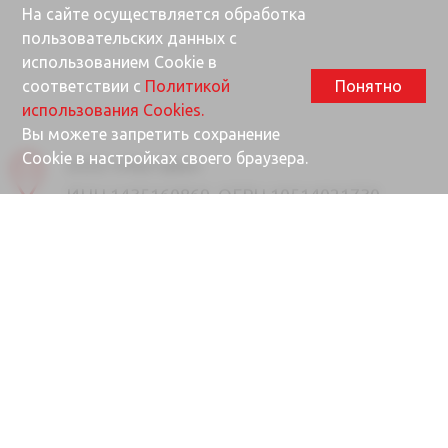
На сайте осуществляется обработка
пользовательских данных с
использованием Cookie в
соответствии с
Политикой
Понятно
использования Cookies.
Вы можете запретить сохранение
Cookie в настройках своего браузера.
ООО «Ректайм»
ИНН 1435160869, ОГРН 10514021730
677000, Республика Саха (Якутия), г.
Якутск, ул. Губина, 25/1
Почта
info@rektime.ru
Отдел продаж
8 (4112) 31-80-90