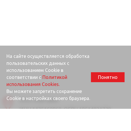
На сайте осуществляется обработка
пользовательских данных с
использованием Cookie в
соответствии с
Политикой
Понятно
использования Cookies.
Вы можете запретить сохранение
Cookie в настройках своего браузера.
ООО «Ректайм»
ИНН 1435160869, ОГРН 10514021730
677000, Республика Саха (Якутия), г.
Якутск, ул. Губина, 25/1