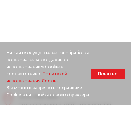
На сайте осуществляется обработка
пользовательских данных с
использованием Cookie в
соответствии с
Политикой
Понятно
использования Cookies.
Вы можете запретить сохранение
Cookie в настройках своего браузера.
ООО «Ректайм»
ИНН 1435160869, ОГРН 10514021730
677000, Республика Саха (Якутия), г.
Якутск, ул. Губина, 25/1