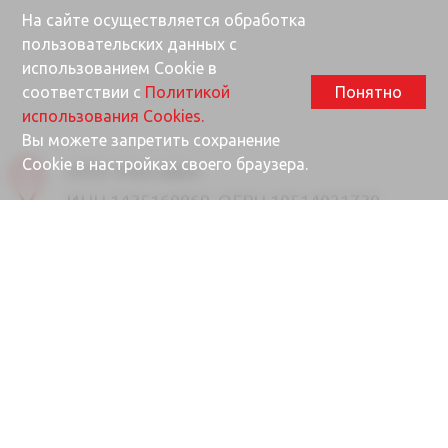
На сайте осуществляется обработка
пользовательских данных с
использованием Cookie в
соответствии с
Политикой
Понятно
использования Cookies.
Вы можете запретить сохранение
Cookie в настройках своего браузера.
ООО «Ректайм»
ИНН 1435160869, ОГРН 10514021730
677000, Республика Саха (Якутия), г.
Якутск, ул. Губина, 25/1
Почта
info@rektime.ru
Отдел продаж
8 (4112) 31-80-90